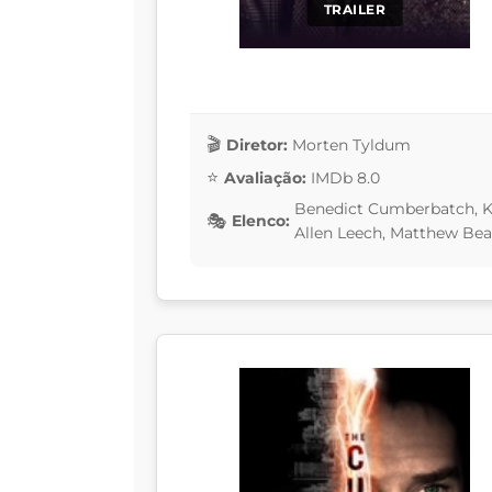
TRAILER
Diretor:
Morten Tyldum
Avaliação:
IMDb 8.0
Benedict Cumberbatch, Ke
Elenco:
Allen Leech, Matthew Bea