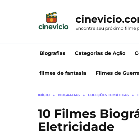
Ir
para
cinevicio.c
o
conteúdo
Encontre seu próximo filme 
Biografias
Categorias de Ação
C
filmes de fantasia
Filmes de Guerr
INÍCIO
»
BIOGRAFIAS
»
COLEÇÕES TEMÁTICAS
»
10 Filmes Biogr
Eletricidade