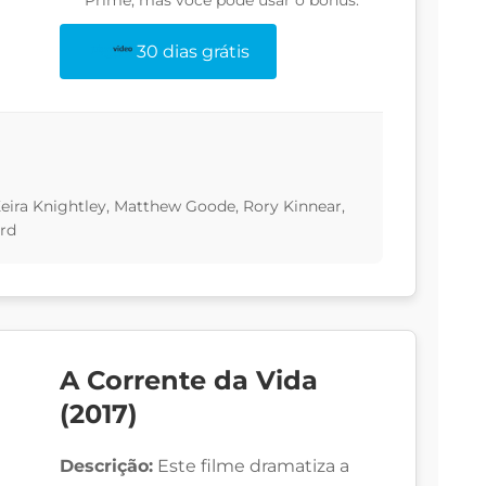
Prime, mas você pode usar o bônus:
30 dias grátis
ira Knightley, Matthew Goode, Rory Kinnear,
rd
A Corrente da Vida
(2017)
Descrição:
Este filme dramatiza a