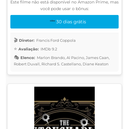
Este filme não está disponível no Amazon Prime, mas
você pode usar o bônus:
30 dias grátis
Diretor:
Francis Ford Coppola
Avaliação:
IMDb 9.2
Elenco:
Marlon Brando, Al Pacino, James Caan,
Robert Duvall, Richard S. Castellano, Diane Keaton