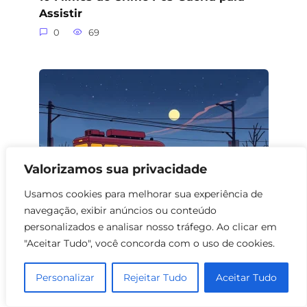
Assistir
0
69
Valorizamos sua privacidade
Usamos cookies para melhorar sua experiência de
navegação, exibir anúncios ou conteúdo
personalizados e analisar nosso tráfego. Ao clicar em
10 Filmes Biográficos sobre Assaltos a
"Aceitar Tudo", você concorda com o uso de cookies.
Trem
0
73
Personalizar
Rejeitar Tudo
Aceitar Tudo