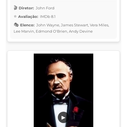
Diretor:
John Ford
Avaliação:
IMDb 8.1
Elenco:
John Wayne, James Stewart, Vera Miles,
Lee Marvin, Edmond O'Brien, Andy Devine
▶