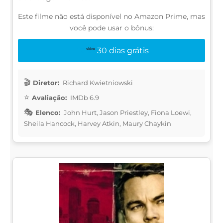
Este filme não está disponível no Amazon Prime, mas
você pode usar o bônus:
30 dias grátis
Diretor:
Richard Kwietniowski
Avaliação:
IMDb 6.9
Elenco:
John Hurt, Jason Priestley, Fiona Loewi,
Sheila Hancock, Harvey Atkin, Maury Chaykin