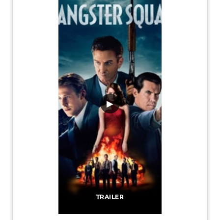
▶
TRAILER