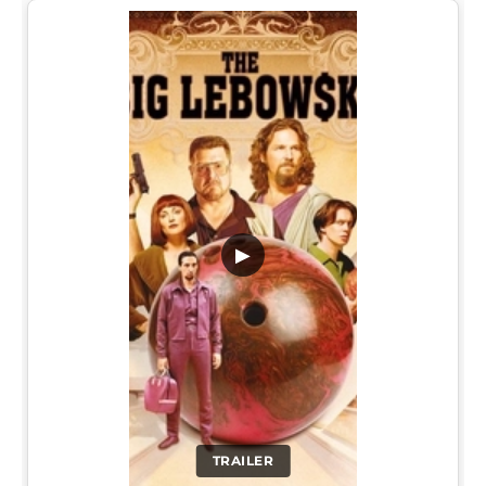
▶
TRAILER