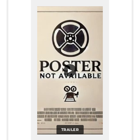
▶
TRAILER