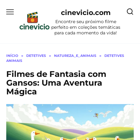
Ir
para
cinevicio.com
o
Encontre seu próximo filme
conteúdo
perfeito em coleções temáticas
para cada momento da vida!
INÍCIO
»
DETETIVES
»
NATUREZA_E_ANIMAIS
»
DETETIVES
ANIMAIS
Filmes de Fantasia com
Gansos: Uma Aventura
Mágica