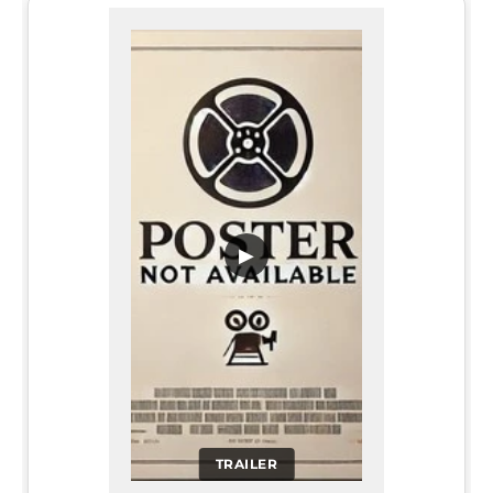
▶
TRAILER