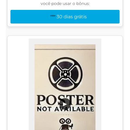
você pode usar o bônus:
30 dias grátis
▶