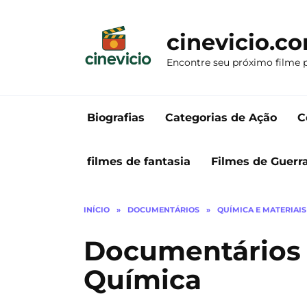
Ir
para
cinevicio.c
o
conteúdo
Encontre seu próximo filme 
Biografias
Categorias de Ação
C
filmes de fantasia
Filmes de Guerr
INÍCIO
»
DOCUMENTÁRIOS
»
QUÍMICA E MATERIAIS
Documentários
Química