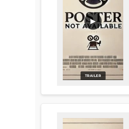
▶
TRAILER