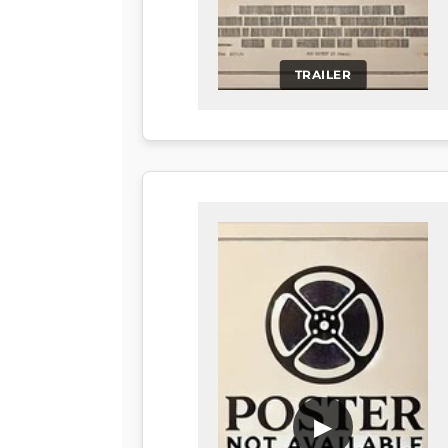
TRAILER
▶