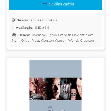
30 dias grátis
Diretor:
Chris Columbus
Avaliação:
IMDb 6.9
Elenco:
Robin Williams, Embeth Davidtz, Sam
Neill, Oliver Platt, Kiersten Warren, Wendy Crewson