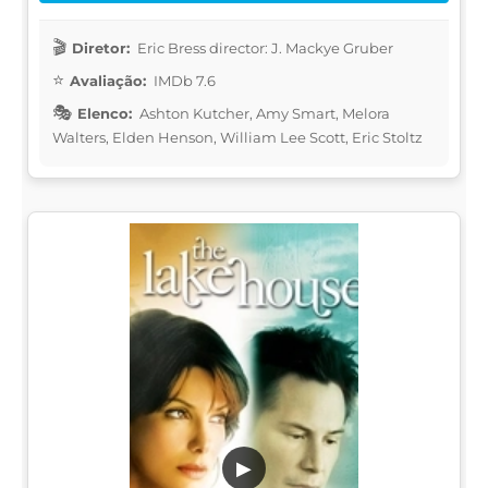
Diretor:
Eric Bress director: J. Mackye Gruber
Avaliação:
IMDb 7.6
Elenco:
Ashton Kutcher, Amy Smart, Melora
Walters, Elden Henson, William Lee Scott, Eric Stoltz
▶