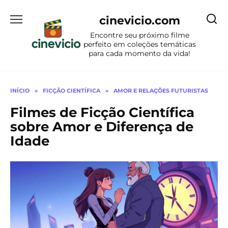
Ir
para
cinevicio.com
o
Encontre seu próximo filme
conteúdo
perfeito em coleções temáticas
para cada momento da vida!
INÍCIO
»
FICÇÃO CIENTÍFICA
»
AMOR E RELAÇÕES FUTURISTAS
Filmes de Ficção Científica
sobre Amor e Diferença de
Idade