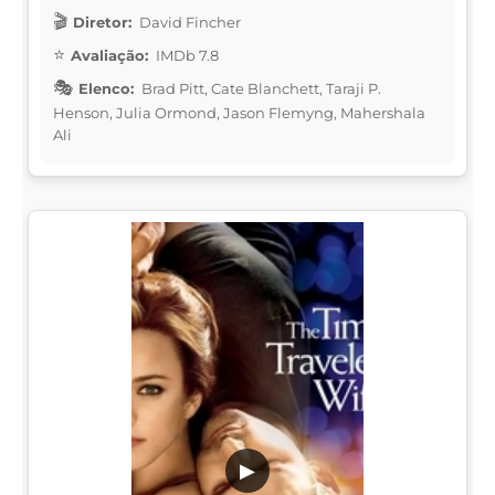
Diretor:
David Fincher
Avaliação:
IMDb 7.8
Elenco:
Brad Pitt, Cate Blanchett, Taraji P.
Henson, Julia Ormond, Jason Flemyng, Mahershala
Ali
▶