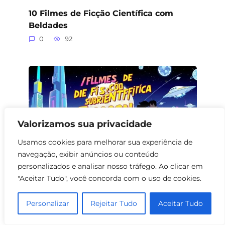
10 Filmes de Ficção Científica com
Beldades
0
92
Valorizamos sua privacidade
Usamos cookies para melhorar sua experiência de
navegação, exibir anúncios ou conteúdo
personalizados e analisar nosso tráfego. Ao clicar em
"Aceitar Tudo", você concorda com o uso de cookies.
Filmes de Ficção Científica sobre
Encontros
Personalizar
Rejeitar Tudo
Aceitar Tudo
0
69