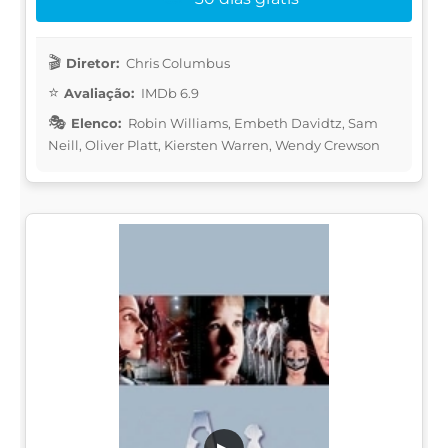
Diretor:
Chris Columbus
Avaliação:
IMDb 6.9
Elenco:
Robin Williams, Embeth Davidtz, Sam
Neill, Oliver Platt, Kiersten Warren, Wendy Crewson