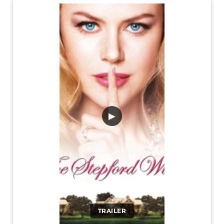
▶
TRAILER