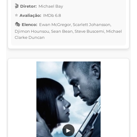
Diretor:
Michael Bay
Avaliação:
IMDb 6.8
Elenco:
Ewan McGregor, Scarlett Johansson,
Djimon Hounsou, Sean Bean, Steve Buscemi, Michael
Clarke Duncan
▶