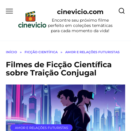
Ir
para
cinevicio.com
o
Encontre seu próximo filme
conteúdo
perfeito em coleções temáticas
para cada momento da vida!
INÍCIO
»
FICÇÃO CIENTÍFICA
»
AMOR E RELAÇÕES FUTURISTAS
Filmes de Ficção Científica
sobre Traição Conjugal
AMOR E RELAÇÕES FUTURISTAS