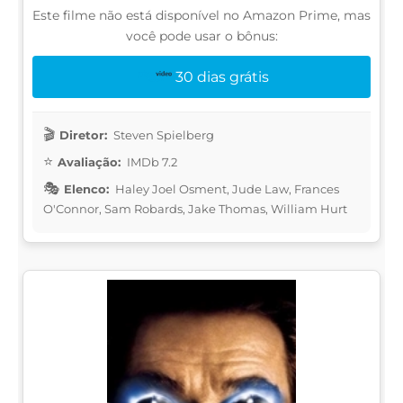
Este filme não está disponível no Amazon Prime, mas
você pode usar o bônus:
30 dias grátis
Diretor:
Steven Spielberg
Avaliação:
IMDb 7.2
Elenco:
Haley Joel Osment, Jude Law, Frances
O'Connor, Sam Robards, Jake Thomas, William Hurt