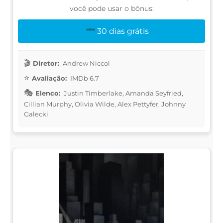
você pode usar o bônus:
30 dias grátis
Diretor:
Andrew Niccol
Avaliação:
IMDb 6.7
Elenco:
Justin Timberlake, Amanda Seyfried,
Cillian Murphy, Olivia Wilde, Alex Pettyfer, Johnny
Galecki