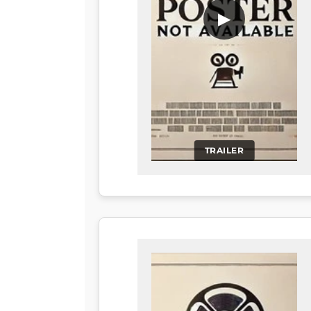
▶
TRAILER