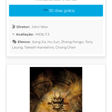
30 dias grátis
Diretor:
John Woo
Avaliação:
IMDb 7.3
Elenco:
Song Jia, Hu Jun, Zhang Fengyi, Tony
Leung, Takeshi Kaneshiro, Chang Chen