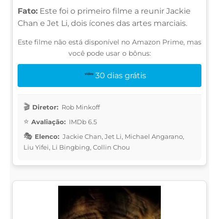
Fato:
Este foi o primeiro filme a reunir Jackie
Chan e Jet Li, dois ícones das artes marciais.
Este filme não está disponível no Amazon Prime, mas
você pode usar o bônus:
30 dias grátis
Diretor:
Rob Minkoff
Avaliação:
IMDb 6.5
Elenco:
Jackie Chan, Jet Li, Michael Angarano,
Liu Yifei, Li Bingbing, Collin Chou