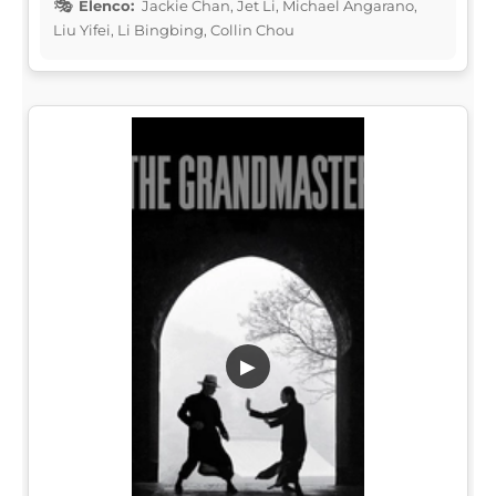
Elenco:
Jackie Chan, Jet Li, Michael Angarano,
Liu Yifei, Li Bingbing, Collin Chou
▶