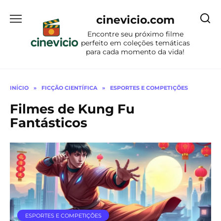
Ir
para
cinevicio.com
o
Encontre seu próximo filme
conteúdo
perfeito em coleções temáticas
para cada momento da vida!
INÍCIO
»
FICÇÃO CIENTÍFICA
»
ESPORTES E COMPETIÇÕES
Filmes de Kung Fu
Fantásticos
ESPORTES E COMPETIÇÕES