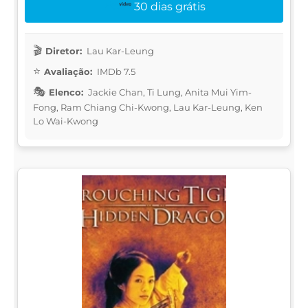
30 dias grátis
Diretor:
Lau Kar-Leung
Avaliação:
IMDb 7.5
Elenco:
Jackie Chan, Ti Lung, Anita Mui Yim-
Fong, Ram Chiang Chi-Kwong, Lau Kar-Leung, Ken
Lo Wai-Kwong