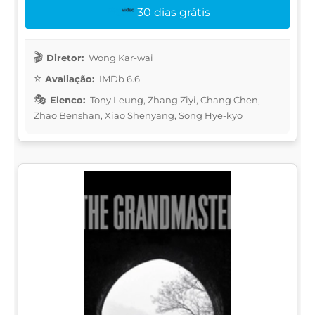
30 dias grátis
Diretor:
Wong Kar-wai
Avaliação:
IMDb 6.6
Elenco:
Tony Leung, Zhang Ziyi, Chang Chen,
Zhao Benshan, Xiao Shenyang, Song Hye-kyo