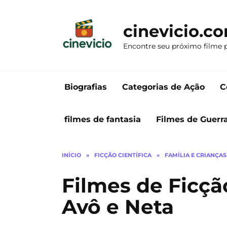
Ir
para
cinevicio.c
o
conteúdo
Encontre seu próximo filme 
Biografias
Categorias de Ação
C
filmes de fantasia
Filmes de Guerr
INÍCIO
»
FICÇÃO CIENTÍFICA
»
FAMÍLIA E CRIANÇAS
Filmes de Ficçã
Avô e Neta