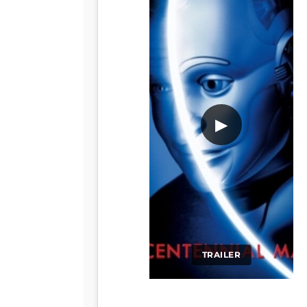
▶
TRAILER