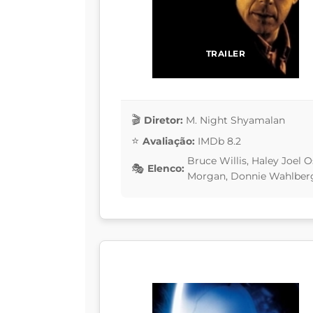
TRAILER
Diretor:
M. Night Shyamalan
Avaliação:
IMDb 8.2
Bruce Willis, Haley Joel O
Elenco:
Morgan, Donnie Wahlber