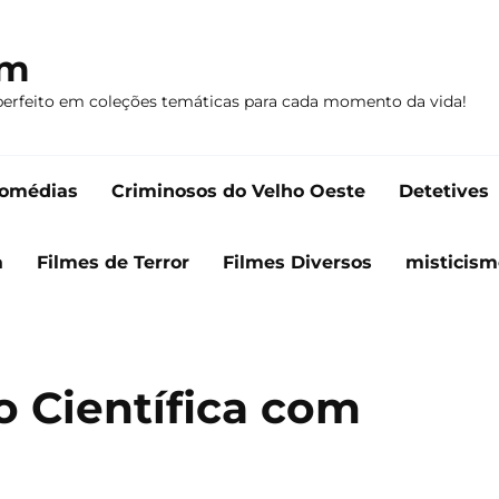
om
perfeito em coleções temáticas para cada momento da vida!
omédias
Criminosos do Velho Oeste
Detetives
a
Filmes de Terror
Filmes Diversos
misticism
o Científica com