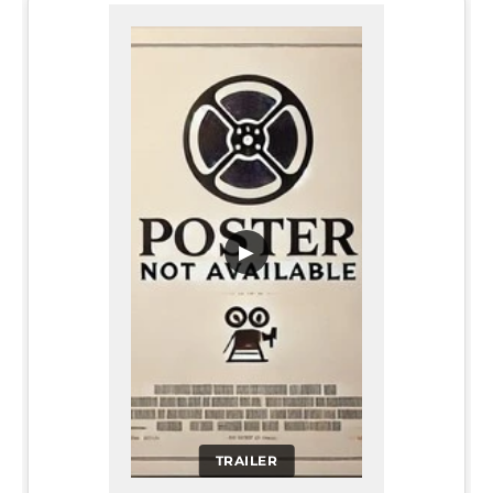
▶
TRAILER