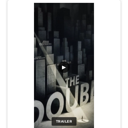
▶
TRAILER