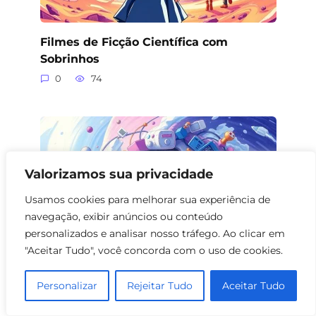
Filmes de Ficção Científica com
Sobrinhos
0
74
Valorizamos sua privacidade
Usamos cookies para melhorar sua experiência de
navegação, exibir anúncios ou conteúdo
personalizados e analisar nosso tráfego. Ao clicar em
"Aceitar Tudo", você concorda com o uso de cookies.
Personalizar
Rejeitar Tudo
Aceitar Tudo
Filmes de Ficção Científica sobre
Traumas Infantis