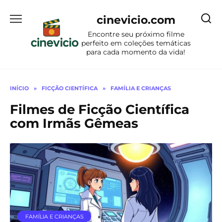
Ir
para
cinevicio.com
o
Encontre seu próximo filme
conteúdo
perfeito em coleções temáticas
para cada momento da vida!
INÍCIO
»
FICÇÃO CIENTÍFICA
»
FAMÍLIA E CRIANÇAS
Filmes de Ficção Científica
com Irmãs Gêmeas
FAMÍLIA E CRIANÇAS