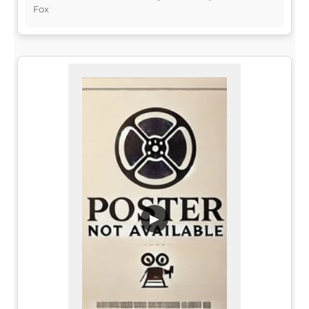
Fox
▶