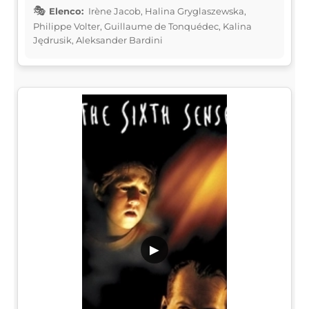
Elenco:
Irène Jacob, Halina Gryglaszewska,
Philippe Volter, Guillaume de Tonquédec, Kalina
Jędrusik, Aleksander Bardini
▶