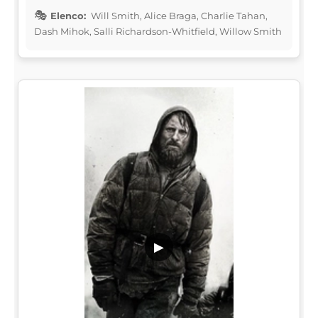
Elenco:
Will Smith, Alice Braga, Charlie Tahan,
Dash Mihok, Salli Richardson-Whitfield, Willow Smith
▶