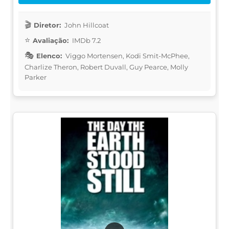
Diretor:
John Hillcoat
Avaliação:
IMDb 7.2
Elenco:
Viggo Mortensen, Kodi Smit-McPhee,
Charlize Theron, Robert Duvall, Guy Pearce, Molly
Parker