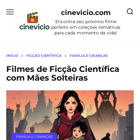
Ir
para
cinevicio.com
o
Encontre seu próximo filme
conteúdo
perfeito em coleções temáticas
para cada momento da vida!
INÍCIO
»
FICÇÃO CIENTÍFICA
»
FAMÍLIA E CRIANÇAS
Filmes de Ficção Científica
com Mães Solteiras
FAMÍLIA E CRIANÇAS