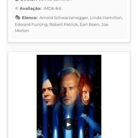
Avaliação:
IMDb 8.6
Elenco:
Arnold Schwarzenegger, Linda Hamilton,
Edward Furlong, Robert Patrick, Earl Boen, Joe
Morton
▶