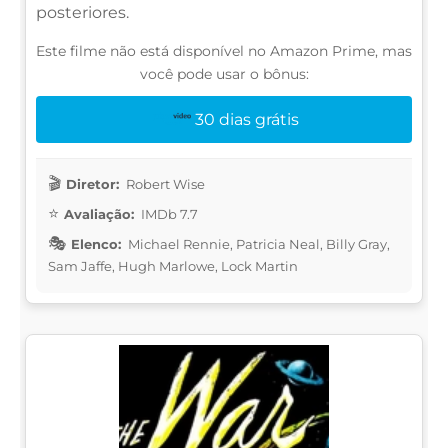
posteriores.
Este filme não está disponível no Amazon Prime, mas
você pode usar o bônus:
30 dias grátis
Diretor:
Robert Wise
Avaliação:
IMDb 7.7
Elenco:
Michael Rennie, Patricia Neal, Billy Gray,
Sam Jaffe, Hugh Marlowe, Lock Martin