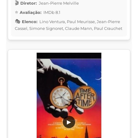
Diretor:
Jean-Pierre Melville
Avaliação:
IMDb 8.1
Elenco:
Lino Ventura, Paul Meurisse, Jean-Pierre
Cassel, Simone Signoret, Claude Mann, Paul Crauchet
▶