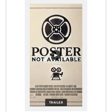
▶
TRAILER