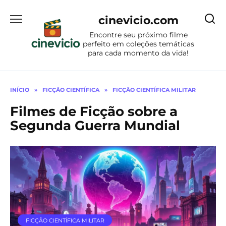
Ir
para
cinevicio.com
o
Encontre seu próximo filme
conteúdo
perfeito em coleções temáticas
para cada momento da vida!
INÍCIO
»
FICÇÃO CIENTÍFICA
»
FICÇÃO CIENTÍFICA MILITAR
Filmes de Ficção sobre a
Segunda Guerra Mundial
FICÇÃO CIENTÍFICA MILITAR