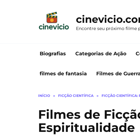
Ir
para
cinevicio.c
o
conteúdo
Encontre seu próximo filme 
Biografias
Categorias de Ação
C
filmes de fantasia
Filmes de Guerr
INÍCIO
»
FICÇÃO CIENTÍFICA
»
FICÇÃO CIENTÍFICA: 
Filmes de Ficçã
Espiritualidade