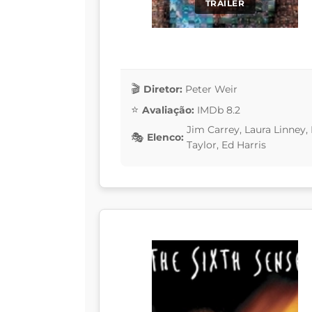
TRAILER
Diretor:
Peter Weir
Avaliação:
IMDb 8.2
Jim Carrey, Laura Linney
Elenco:
Taylor, Ed Harris