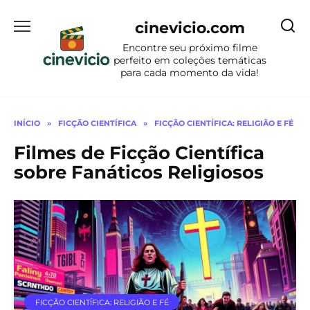
Ir
para
cinevicio.com
o
Encontre seu próximo filme
conteúdo
perfeito em coleções temáticas
para cada momento da vida!
INÍCIO
»
FICÇÃO CIENTÍFICA
»
FICÇÃO CIENTÍFICA: RELIGIÃO E FÉ
Filmes de Ficção Científica
sobre Fanáticos Religiosos
FICÇÃO CIENTÍFICA: RELIGIÃO E FÉ