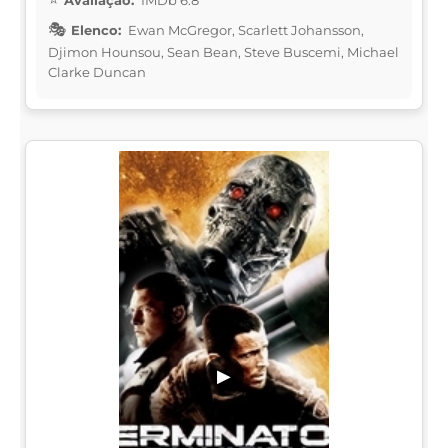
Elenco:
Ewan McGregor, Scarlett Johansson,
Djimon Hounsou, Sean Bean, Steve Buscemi, Michael
Clarke Duncan
▶