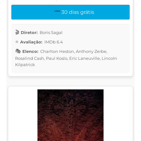
30 dias grátis
Diretor:
Boris Sagal
Avaliação:
IMDb 6.4
Elenco:
Charlton Heston, Anthony Zerbe,
Rosalind Cash, Paul Koslo, Eric Laneuville, Lincoln
Kilpatrick