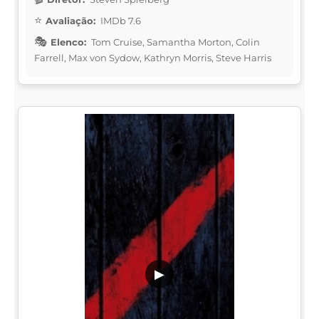
Avaliação:
IMDb 7.6
Elenco:
Tom Cruise, Samantha Morton, Colin
Farrell, Max von Sydow, Kathryn Morris, Steve Harris
▶