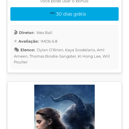
você pode usar o bônus:
30 dias grátis
Diretor:
Wes Ball
Avaliação:
IMDb 6.8
Elenco:
Dylan O'Brien, Kaya Scodelario, Aml
Ameen, Thomas Brodie-Sangster, Ki Hong Lee, Will
Poulter