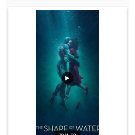
▶
TRAILER