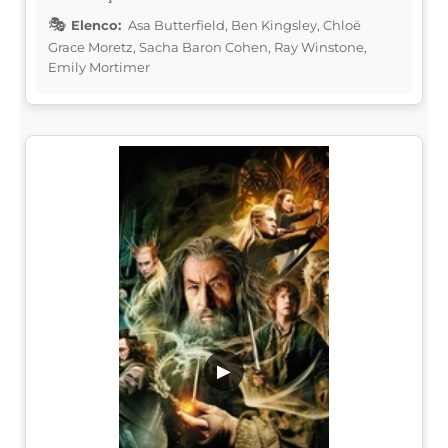
Elenco:
Asa Butterfield, Ben Kingsley, Chloë
Grace Moretz, Sacha Baron Cohen, Ray Winstone,
Emily Mortimer
▶