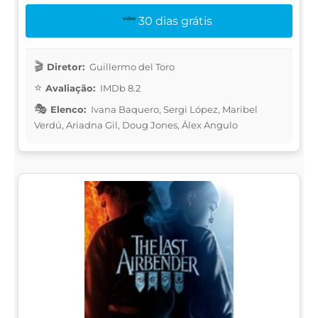
30 dias grátis
Diretor:
Guillermo del Toro
Avaliação:
IMDb 8.2
Elenco:
Ivana Baquero, Sergi López, Maribel
Verdú, Ariadna Gil, Doug Jones, Álex Angulo