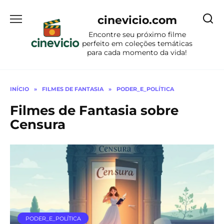
Ir
para
cinevicio.com
o
Encontre seu próximo filme
conteúdo
perfeito em coleções temáticas
para cada momento da vida!
INÍCIO
»
FILMES DE FANTASIA
»
PODER_E_POLÍTICA
Filmes de Fantasia sobre
Censura
PODER_E_POLÍTICA