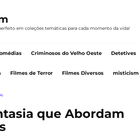
om
perfeito em coleções temáticas para cada momento da vida!
omédias
Criminosos do Velho Oeste
Detetives
a
Filmes de Terror
Filmes Diversos
misticism
AL
antasia que Abordam
s