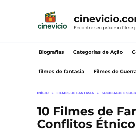
Ir
para
cinevicio.c
o
conteúdo
Encontre seu próximo filme 
Biografias
Categorias de Ação
C
filmes de fantasia
Filmes de Guerr
INÍCIO
»
FILMES DE FANTASIA
»
SOCIEDADE E SOCI
10 Filmes de F
Conflitos Étnico