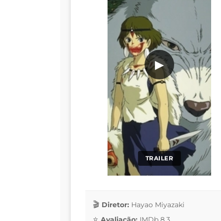
▶
TRAILER
Diretor:
Hayao Miyazaki
Avaliação:
IMDb 8.3