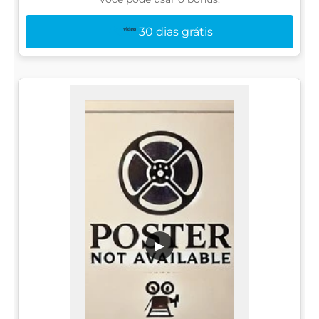
30 dias grátis
▶