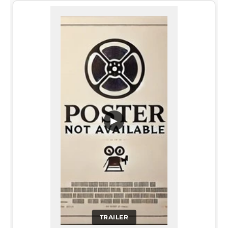
▶
TRAILER