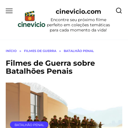
Ir
para
cinevicio.com
o
Encontre seu próximo filme
conteúdo
perfeito em coleções temáticas
para cada momento da vida!
INÍCIO
»
FILMES DE GUERRA
»
BATALHÃO PENAL
Filmes de Guerra sobre
Batalhões Penais
BATALHÃO PENAL