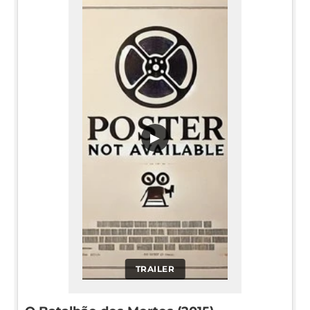
▶
TRAILER