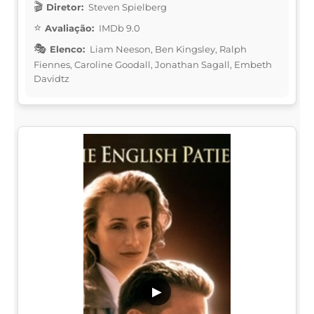
Diretor:
Steven Spielberg
Avaliação:
IMDb 9.0
Elenco:
Liam Neeson, Ben Kingsley, Ralph
Fiennes, Caroline Goodall, Jonathan Sagall, Embeth
Davidtz
▶