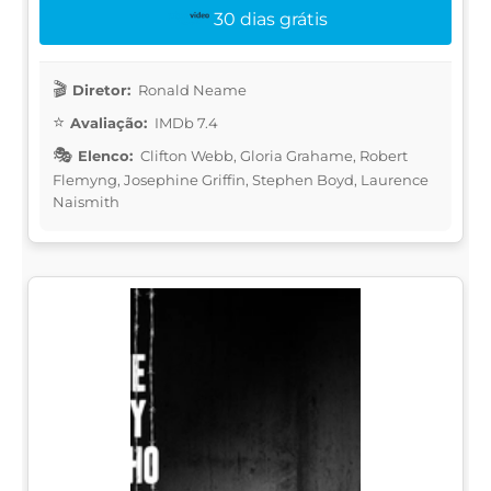
30 dias grátis
Diretor:
Ronald Neame
Avaliação:
IMDb 7.4
Elenco:
Clifton Webb, Gloria Grahame, Robert
Flemyng, Josephine Griffin, Stephen Boyd, Laurence
Naismith