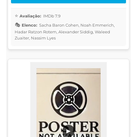
Avaliação:
IMDb 7.9
Elenco:
Sacha Baron Cohen, Noah Emmerich,
Hadar Ratzon Rotem, Alexander Siddig, Waleed
Zuaiter, Nassim Lyes
▶