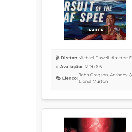
TRAILER
Diretor:
Michael Powell director: 
Avaliação:
IMDb 6.6
John Gregson, Anthony Qu
Elenco:
Lionel Murton