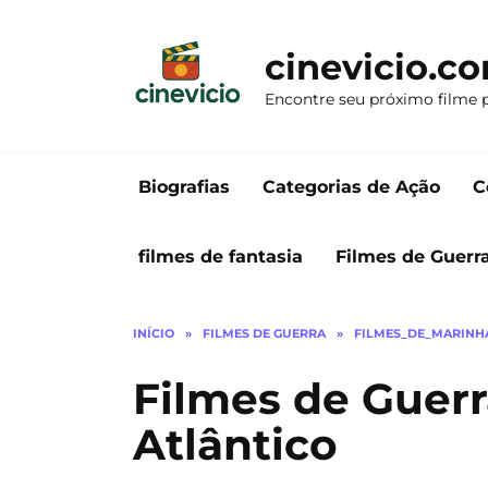
Ir
para
cinevicio.c
o
conteúdo
Encontre seu próximo filme 
Biografias
Categorias de Ação
C
filmes de fantasia
Filmes de Guerr
INÍCIO
»
FILMES DE GUERRA
»
FILMES_DE_MARINH
Filmes de Guerr
Atlântico