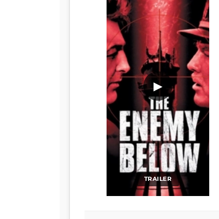
▶
TRAILER