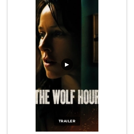
▶
TRAILER