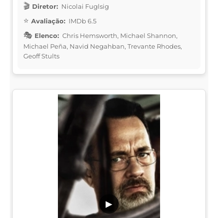
Diretor:
Nicolai Fuglsig
Avaliação:
IMDb 6.5
Elenco:
Chris Hemsworth, Michael Shannon,
Michael Peña, Navid Negahban, Trevante Rhodes,
Geoff Stults
▶