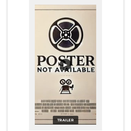
▶
TRAILER