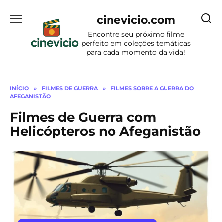
Ir
para
cinevicio.com
o
Encontre seu próximo filme
conteúdo
perfeito em coleções temáticas
para cada momento da vida!
INÍCIO
»
FILMES DE GUERRA
»
FILMES SOBRE A GUERRA DO
AFEGANISTÃO
Filmes de Guerra com
Helicópteros no Afeganistão