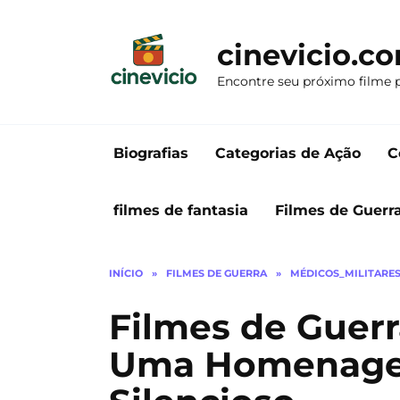
Ir
para
cinevicio.c
o
conteúdo
Encontre seu próximo filme 
Biografias
Categorias de Ação
C
filmes de fantasia
Filmes de Guerr
INÍCIO
»
FILMES DE GUERRA
»
MÉDICOS_MILITARE
Filmes de Guer
Uma Homenage