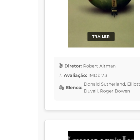
TRAILER
Diretor:
Robert Altman
Avaliação:
IMDb 7.3
Donald Sutherland, Elliot
Elenco:
Duvall, Roger Bowen