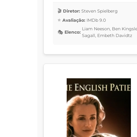
Diretor:
Steven Spielberg
Avaliação:
IMDb 9.0
Liam Neeson, Ben Kingsle
Elenco:
Sagall, Embeth Davidtz