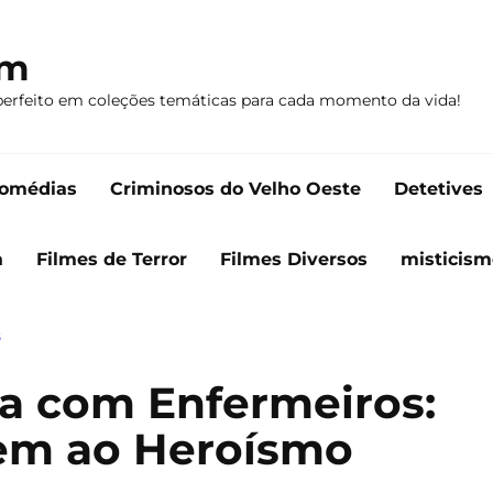
om
perfeito em coleções temáticas para cada momento da vida!
omédias
Criminosos do Velho Oeste
Detetives
a
Filmes de Terror
Filmes Diversos
misticism
S
ra com Enfermeiros:
m ao Heroísmo