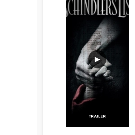
▶
TRAILER