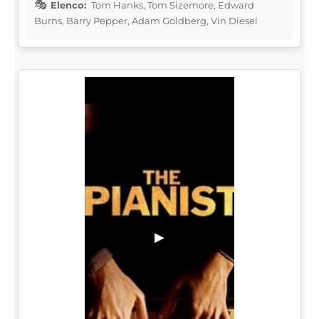
Elenco:
Tom Hanks, Tom Sizemore, Edward
Burns, Barry Pepper, Adam Goldberg, Vin Diesel
▶