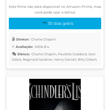
Este filme não está disponível no Amazon Prime, mas
você pode usar o bônus:
30 dias grátis
Diretor:
Charlie Chaplin
Avaliação:
IMDb 8.4
Elenco:
Charlie Chaplin, Paulette Goddard, Jack
Oakie, Reginald Gardiner, Henry Daniell, Billy Gilbert