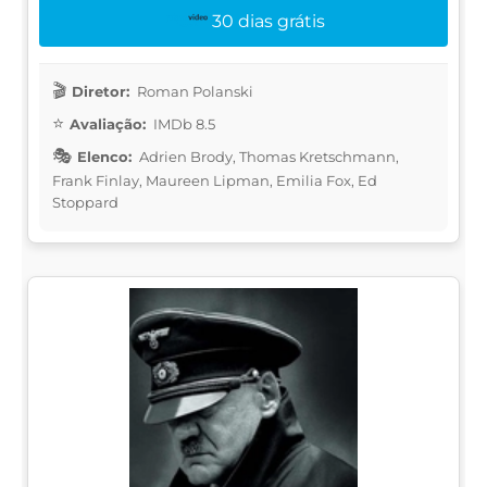
30 dias grátis
Diretor:
Roman Polanski
Avaliação:
IMDb 8.5
Elenco:
Adrien Brody, Thomas Kretschmann,
Frank Finlay, Maureen Lipman, Emilia Fox, Ed
Stoppard