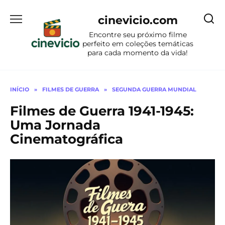
Ir
para
cinevicio.com
o
Encontre seu próximo filme
conteúdo
perfeito em coleções temáticas
para cada momento da vida!
INÍCIO
»
FILMES DE GUERRA
»
SEGUNDA GUERRA MUNDIAL
Filmes de Guerra 1941-1945:
Uma Jornada
Cinematográfica