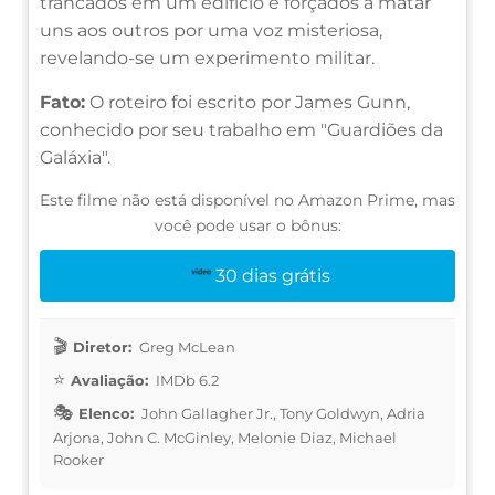
trancados em um edifício e forçados a matar
uns aos outros por uma voz misteriosa,
revelando-se um experimento militar.
Fato:
O roteiro foi escrito por James Gunn,
conhecido por seu trabalho em "Guardiões da
Galáxia".
Este filme não está disponível no Amazon Prime, mas
você pode usar o bônus:
30 dias grátis
Diretor:
Greg McLean
Avaliação:
IMDb 6.2
Elenco:
John Gallagher Jr., Tony Goldwyn, Adria
Arjona, John C. McGinley, Melonie Diaz, Michael
Rooker