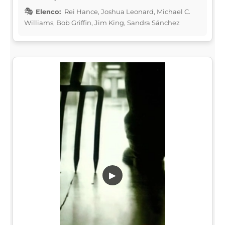
Elenco:
Rei Hance, Joshua Leonard, Michael C.
Williams, Bob Griffin, Jim King, Sandra Sánchez
▶