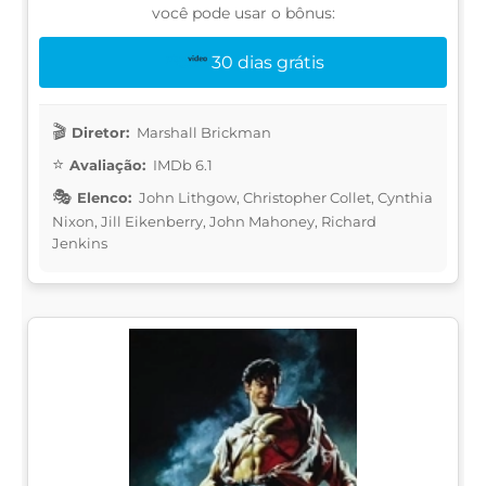
você pode usar o bônus:
30 dias grátis
Diretor:
Marshall Brickman
Avaliação:
IMDb 6.1
Elenco:
John Lithgow, Christopher Collet, Cynthia
Nixon, Jill Eikenberry, John Mahoney, Richard
Jenkins