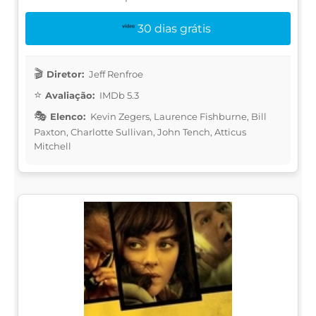
30 dias grátis
Diretor:
Jeff Renfroe
Avaliação:
IMDb 5.3
Elenco:
Kevin Zegers, Laurence Fishburne, Bill
Paxton, Charlotte Sullivan, John Tench, Atticus
Mitchell