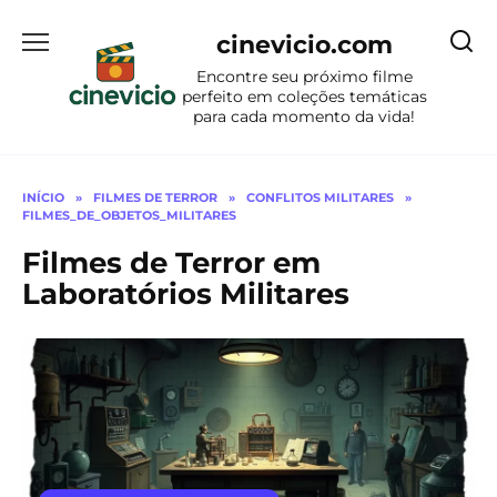
Ir
para
cinevicio.com
o
Encontre seu próximo filme
conteúdo
perfeito em coleções temáticas
para cada momento da vida!
INÍCIO
»
FILMES DE TERROR
»
CONFLITOS MILITARES
»
FILMES_DE_OBJETOS_MILITARES
Filmes de Terror em
Laboratórios Militares