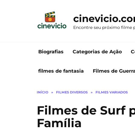
Ir
para
cinevicio.c
o
conteúdo
Encontre seu próximo filme 
Biografias
Categorias de Ação
C
filmes de fantasia
Filmes de Guerr
INÍCIO
»
FILMES DIVERSOS
»
FILMES VARIADOS
Filmes de Surf 
Família