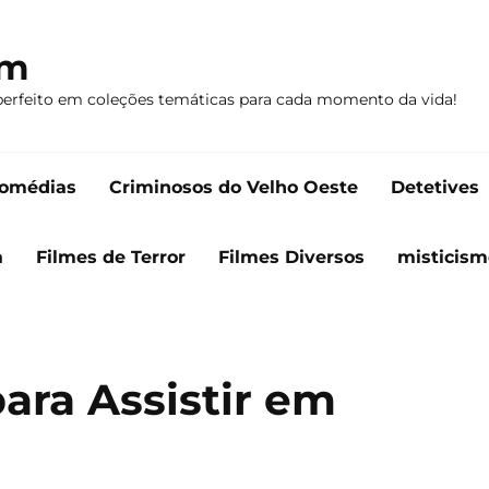
om
perfeito em coleções temáticas para cada momento da vida!
omédias
Criminosos do Velho Oeste
Detetives
a
Filmes de Terror
Filmes Diversos
misticism
para Assistir em