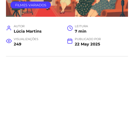
FILMES VARIADOS
AUTOR
LEITURA
Lúcia Martins
7 min
VISUALIZAÇÕES
PUBLICADO POR
249
22 May 2025