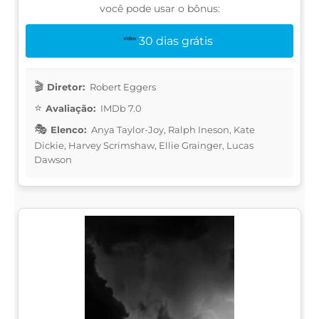
você pode usar o bônus:
30 dias grátis
Diretor:
Robert Eggers
Avaliação:
IMDb 7.0
Elenco:
Anya Taylor-Joy, Ralph Ineson, Kate
Dickie, Harvey Scrimshaw, Ellie Grainger, Lucas
Dawson