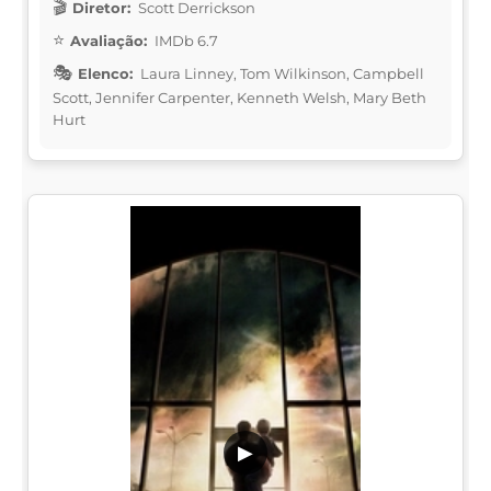
Diretor:
Scott Derrickson
Avaliação:
IMDb 6.7
Elenco:
Laura Linney, Tom Wilkinson, Campbell
Scott, Jennifer Carpenter, Kenneth Welsh, Mary Beth
Hurt
▶