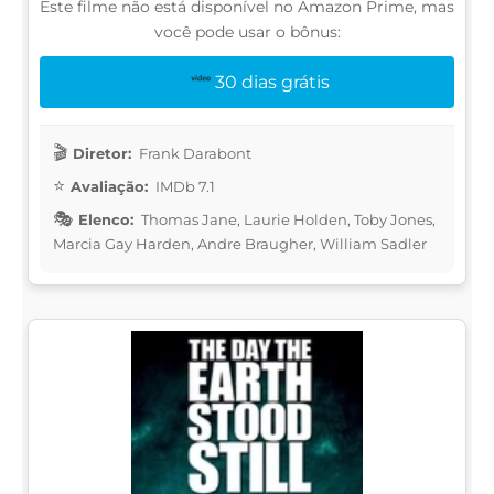
Este filme não está disponível no Amazon Prime, mas
você pode usar o bônus:
30 dias grátis
Diretor:
Frank Darabont
Avaliação:
IMDb 7.1
Elenco:
Thomas Jane, Laurie Holden, Toby Jones,
Marcia Gay Harden, Andre Braugher, William Sadler