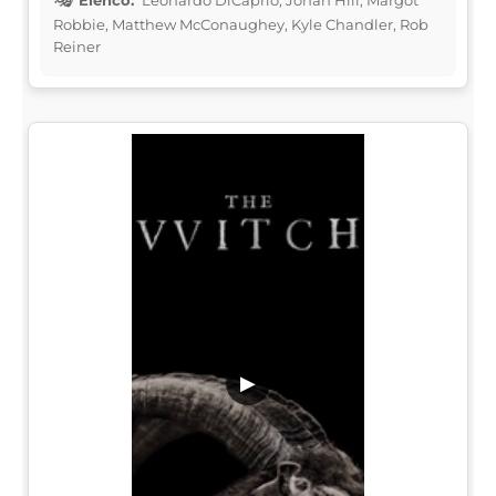
Robbie, Matthew McConaughey, Kyle Chandler, Rob
Reiner
▶