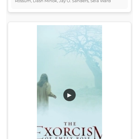
Rossum, Dash Mihok, Jay O. Sanders, Sela Ward
▶