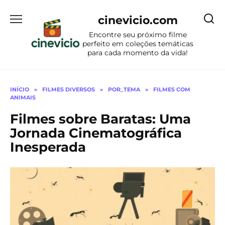
Ir
para
cinevicio.com
o
Encontre seu próximo filme
conteúdo
perfeito em coleções temáticas
para cada momento da vida!
INÍCIO
»
FILMES DIVERSOS
»
POR_TEMA
»
FILMES COM
ANIMAIS
Filmes sobre Baratas: Uma
Jornada Cinematográfica
Inesperada