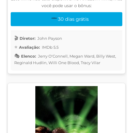
você pode usar o bônus:
30 dias grátis
Diretor:
John Payson
Avaliação:
IMDb 5.5
Elenco:
Jerry O'Connell, Megan Ward, Billy West,
Reginald Hudlin, Willi One Blood, Tracy Vilar