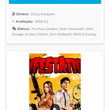
Diretor:
Ellory Elkayem
Avaliação:
IMDb 5.2
Elenco:
Thomas Calabro, Dean Stockwell, John
Savage, Kristen Dalton, Tom McBeath, Mark Schooley
▶