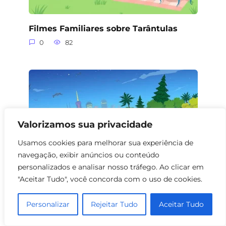
Filmes Familiares sobre Tarântulas
0
82
Valorizamos sua privacidade
Usamos cookies para melhorar sua experiência de
navegação, exibir anúncios ou conteúdo
personalizados e analisar nosso tráfego. Ao clicar em
"Aceitar Tudo", você concorda com o uso de cookies.
Filmes de Família com Escorpiões: Uma
Personalizar
Rejeitar Tudo
Aceitar Tudo
Aventura Aracnídea
0
70