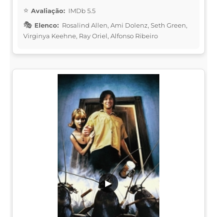
Avaliação:
IMDb 5.5
Elenco:
Rosalind Allen, Ami Dolenz, Seth Green,
Virginya Keehne, Ray Oriel, Alfonso Ribeiro
▶