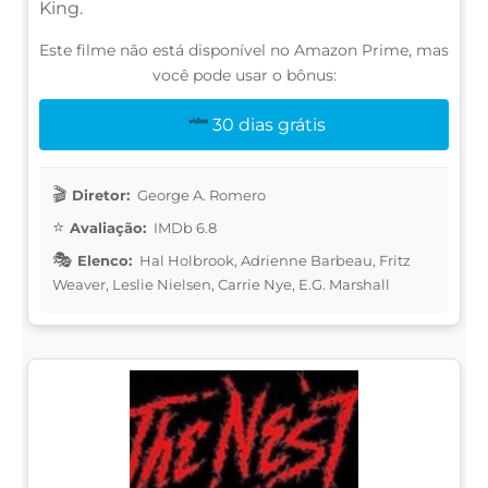
King.
Este filme não está disponível no Amazon Prime, mas
você pode usar o bônus:
30 dias grátis
Diretor:
George A. Romero
Avaliação:
IMDb 6.8
Elenco:
Hal Holbrook, Adrienne Barbeau, Fritz
Weaver, Leslie Nielsen, Carrie Nye, E.G. Marshall