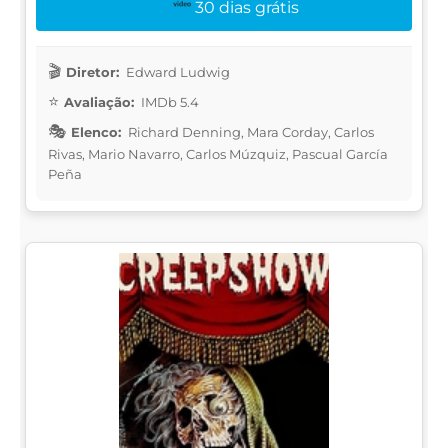
30 dias grátis
Diretor:
Edward Ludwig
Avaliação:
IMDb 5.4
Elenco:
Richard Denning, Mara Corday, Carlos
Rivas, Mario Navarro, Carlos Múzquiz, Pascual García
Peña