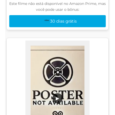
Este filme não está disponível no Amazon Prime, mas
você pode usar o bônus:
30 dias grátis
▶