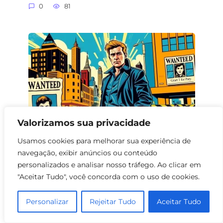
0
81
Valorizamos sua privacidade
Usamos cookies para melhorar sua experiência de
navegação, exibir anúncios ou conteúdo
6 Filmes de Ação sobre Caça a
personalizados e analisar nosso tráfego. Ao clicar em
Criminosos
"Aceitar Tudo", você concorda com o uso de cookies.
0
67
Personalizar
Rejeitar Tudo
Aceitar Tudo