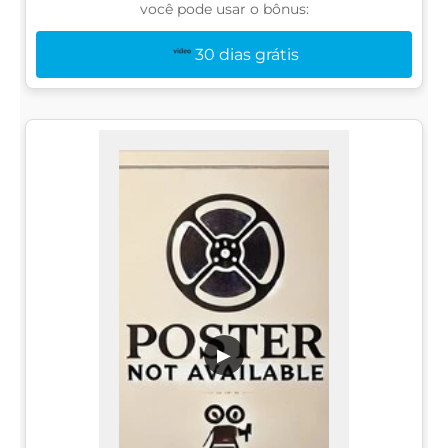
você pode usar o bônus:
30 dias grátis
▶