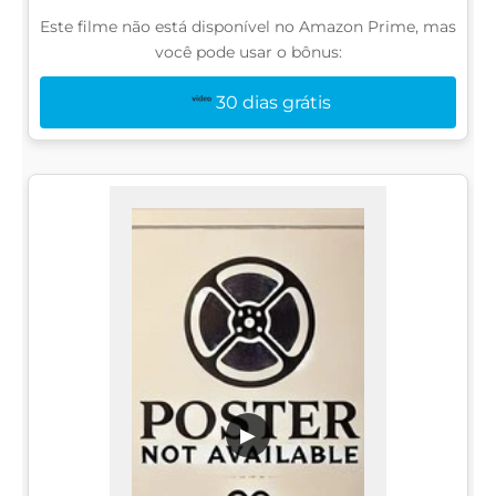
Este filme não está disponível no Amazon Prime, mas
você pode usar o bônus:
30 dias grátis
▶