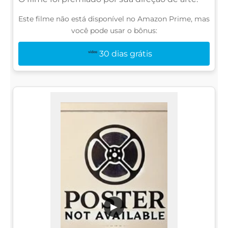
Este filme não está disponível no Amazon Prime, mas
você pode usar o bônus:
30 dias grátis
▶