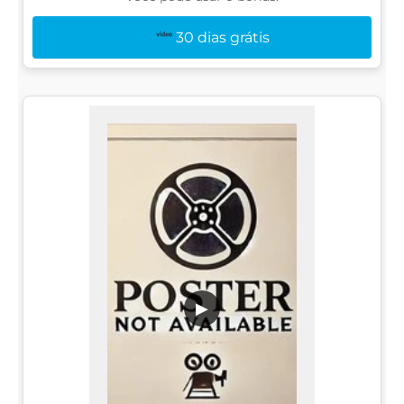
30 dias grátis
▶