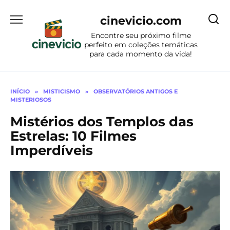
Ir
para
cinevicio.com
o
Encontre seu próximo filme
conteúdo
perfeito em coleções temáticas
para cada momento da vida!
INÍCIO
»
MISTICISMO
»
OBSERVATÓRIOS ANTIGOS E
MISTERIOSOS
Mistérios dos Templos das
Estrelas: 10 Filmes
Imperdíveis