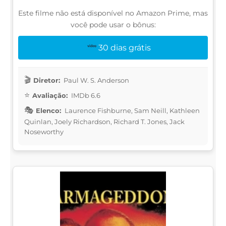
Este filme não está disponível no Amazon Prime, mas
você pode usar o bônus:
30 dias grátis
Diretor:
Paul W. S. Anderson
Avaliação:
IMDb 6.6
Elenco:
Laurence Fishburne, Sam Neill, Kathleen
Quinlan, Joely Richardson, Richard T. Jones, Jack
Noseworthy