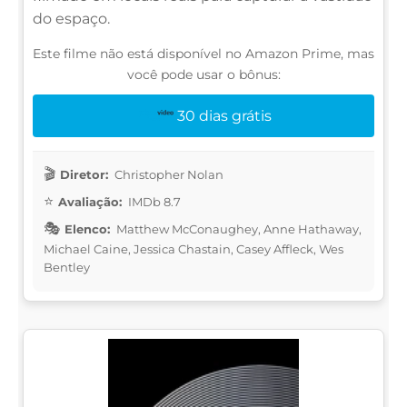
do espaço.
Este filme não está disponível no Amazon Prime, mas
você pode usar o bônus:
30 dias grátis
Diretor:
Christopher Nolan
Avaliação:
IMDb 8.7
Elenco:
Matthew McConaughey, Anne Hathaway,
Michael Caine, Jessica Chastain, Casey Affleck, Wes
Bentley