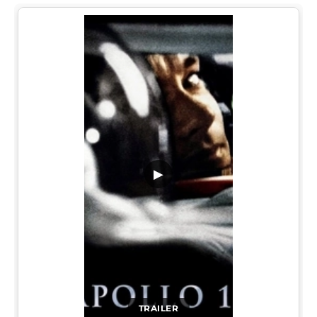
▶
TRAILER