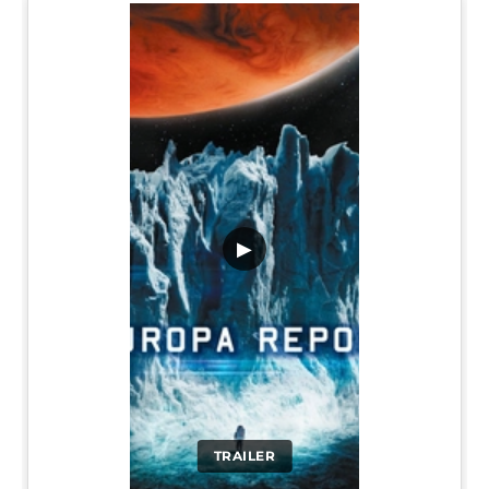
▶
TRAILER