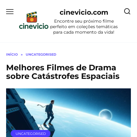
Ir
para
cinevicio.com
o
Encontre seu próximo filme
conteúdo
perfeito em coleções temáticas
para cada momento da vida!
INÍCIO
»
UNCATEGORISED
Melhores Filmes de Drama
sobre Catástrofes Espaciais
UNCATEGORISED