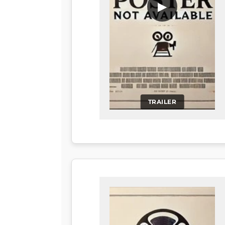
▶
TRAILER