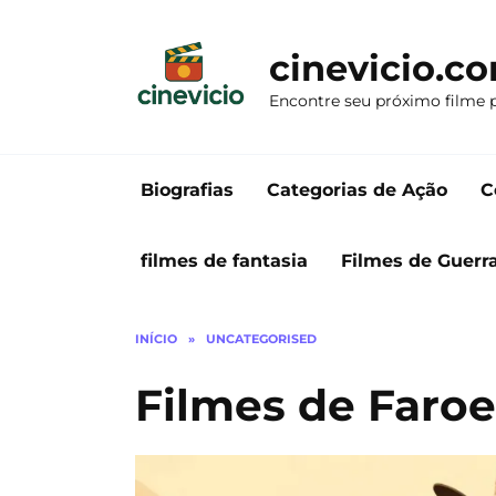
Ir
para
cinevicio.c
o
conteúdo
Encontre seu próximo filme 
Biografias
Categorias de Ação
C
filmes de fantasia
Filmes de Guerr
INÍCIO
»
UNCATEGORISED
Filmes de Faro