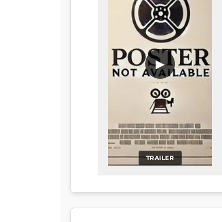
▶
TRAILER