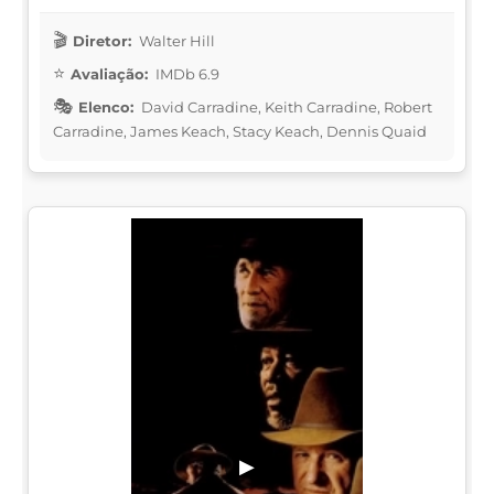
Diretor:
Walter Hill
Avaliação:
IMDb 6.9
Elenco:
David Carradine, Keith Carradine, Robert
Carradine, James Keach, Stacy Keach, Dennis Quaid
▶