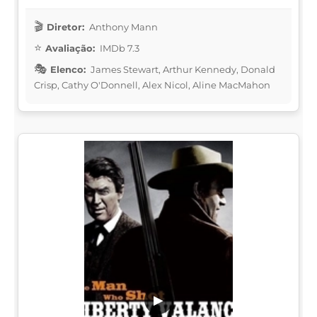
Diretor:
Anthony Mann
Avaliação:
IMDb 7.3
Elenco:
James Stewart, Arthur Kennedy, Donald
Crisp, Cathy O'Donnell, Alex Nicol, Aline MacMahon
▶