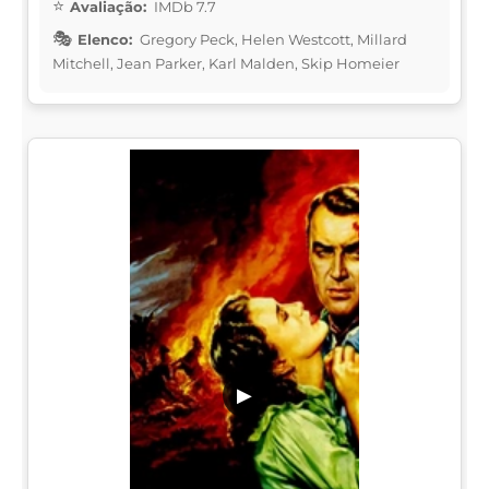
Avaliação:
IMDb 7.7
Elenco:
Gregory Peck, Helen Westcott, Millard
Mitchell, Jean Parker, Karl Malden, Skip Homeier
▶