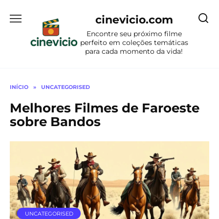
Ir
para
cinevicio.com
o
Encontre seu próximo filme
conteúdo
perfeito em coleções temáticas
para cada momento da vida!
INÍCIO
»
UNCATEGORISED
Melhores Filmes de Faroeste
sobre Bandos
UNCATEGORISED