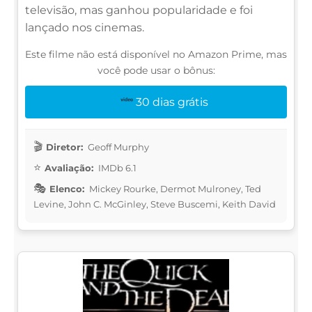
televisão, mas ganhou popularidade e foi
lançado nos cinemas.
Este filme não está disponível no Amazon Prime, mas
você pode usar o bônus:
30 dias grátis
Diretor:
Geoff Murphy
Avaliação:
IMDb 6.1
Elenco:
Mickey Rourke, Dermot Mulroney, Ted
Levine, John C. McGinley, Steve Buscemi, Keith David