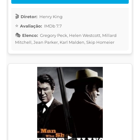
Diretor:
Henry King
Avaliação:
IMDb 7.7
Elenco:
Gregory Peck, Helen Westcott, Millard
Mitchell, Jean Parker, Karl Malden, Skip Homeier
▶