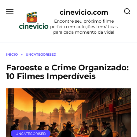
Ir
para
cinevicio.com
o
Encontre seu próximo filme
conteúdo
perfeito em coleções temáticas
para cada momento da vida!
INÍCIO
»
UNCATEGORISED
Faroeste e Crime Organizado:
10 Filmes Imperdíveis
UNCATEGORISED