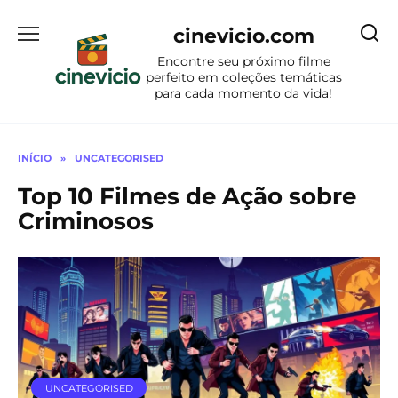
Ir
para
cinevicio.com
o
Encontre seu próximo filme
conteúdo
perfeito em coleções temáticas
para cada momento da vida!
INÍCIO
»
UNCATEGORISED
Top 10 Filmes de Ação sobre
Criminosos
UNCATEGORISED