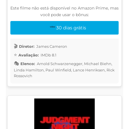
Este filme não está disponível no Amazon Prime, mas
você pode usar o bônus:
30 dias grátis
Diretor:
James Cameron
Avaliação:
IMDb 8.1
Elenco:
Arnold Schwarzenegger, Michael Biehn,
Linda Hamilton, Paul Winfield, Lance Henriksen, Rick
Rossovich