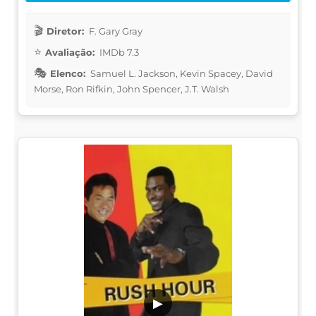
Diretor:
F. Gary Gray
Avaliação:
IMDb 7.3
Elenco:
Samuel L. Jackson, Kevin Spacey, David
Morse, Ron Rifkin, John Spencer, J.T. Walsh
▶