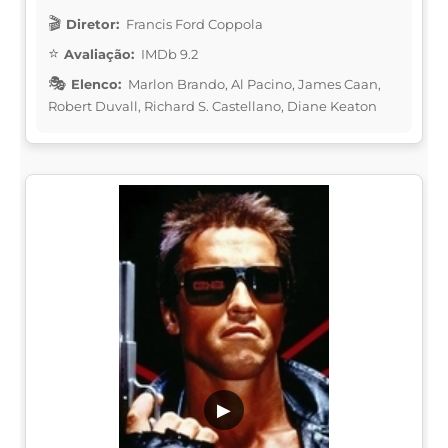
Diretor:
Francis Ford Coppola
Avaliação:
IMDb 9.2
Elenco:
Marlon Brando, Al Pacino, James Caan,
Robert Duvall, Richard S. Castellano, Diane Keaton
▶