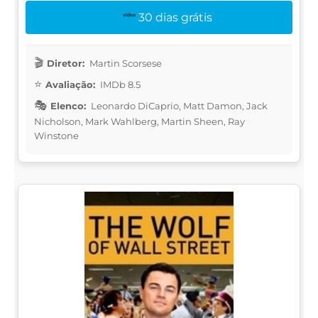
30 dias grátis
Diretor:
Martin Scorsese
Avaliação:
IMDb 8.5
Elenco:
Leonardo DiCaprio, Matt Damon, Jack
Nicholson, Mark Wahlberg, Martin Sheen, Ray
Winstone