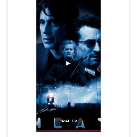
▶
TRAILER