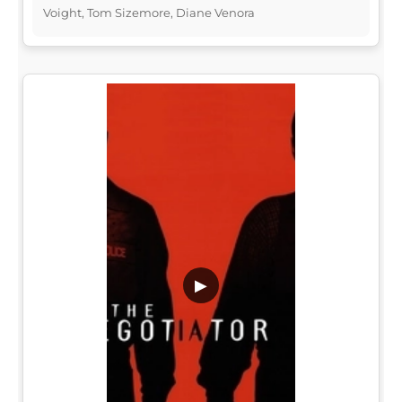
Voight, Tom Sizemore, Diane Venora
▶