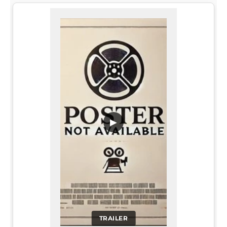
▶
TRAILER