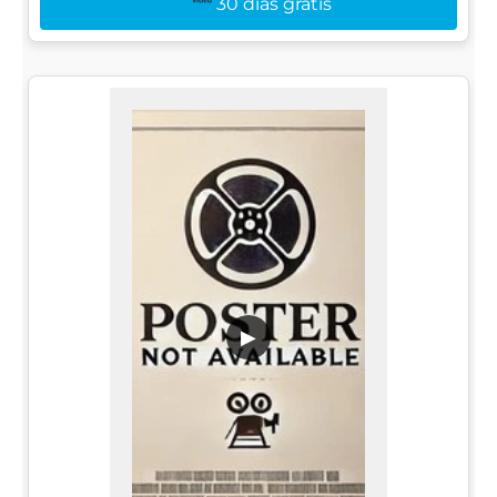
30 dias grátis
▶