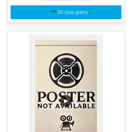
30 dias grátis
▶