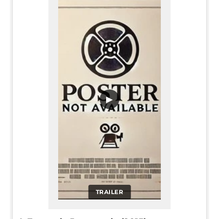
▶
TRAILER