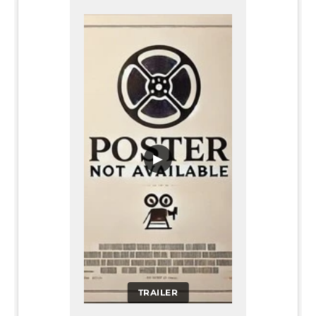
▶
TRAILER