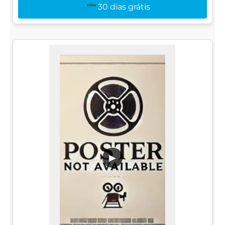
30 dias grátis
▶