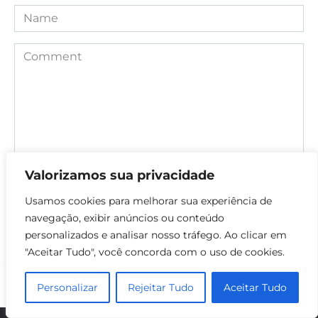
Name
Comment
Valorizamos sua privacidade
Usamos cookies para melhorar sua experiência de
Save my name, email, and website in this browser for the
navegação, exibir anúncios ou conteúdo
next time I comment.
personalizados e analisar nosso tráfego. Ao clicar em
"Aceitar Tudo", você concorda com o uso de cookies.
Personalizar
Rejeitar Tudo
Aceitar Tudo