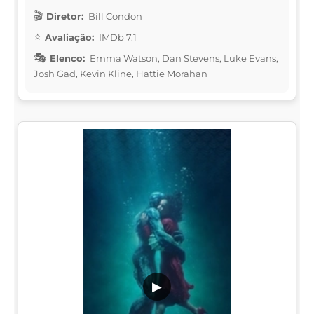
Diretor:
Bill Condon
Avaliação:
IMDb 7.1
Elenco:
Emma Watson, Dan Stevens, Luke Evans,
Josh Gad, Kevin Kline, Hattie Morahan
▶