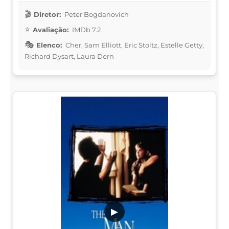
Diretor:
Peter Bogdanovich
Avaliação:
IMDb 7.2
Elenco:
Cher, Sam Elliott, Eric Stoltz, Estelle Getty,
Richard Dysart, Laura Dern
▶