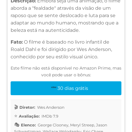
Descrição:
Embora seja uma animação, o filme
aborda a "fealdade" através da visão de um
raposo que se sente deslocado e luta para se
adaptar ao mundo humano, mostrando que a
beleza está na autenticidade.
Fato:
O filme é baseado no livro infantil de
Roald Dahl e foi dirigido por Wes Anderson,
conhecido por seu estilo visual único.
Este filme não está disponível no Amazon Prime, mas
você pode usar o bônus:
30 dias grátis
Diretor:
Wes Anderson
Avaliação:
IMDb 7.9
Elenco:
George Clooney, Meryl Streep, Jason
Schwartzman, Wallace Wolodarsky, Eric Chase