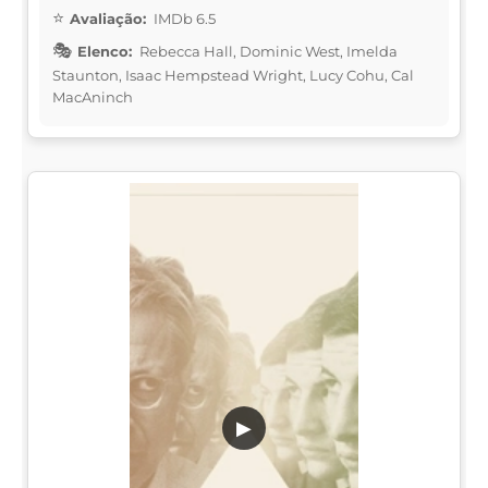
Avaliação:
IMDb 6.5
Elenco:
Rebecca Hall, Dominic West, Imelda
Staunton, Isaac Hempstead Wright, Lucy Cohu, Cal
MacAninch
▶