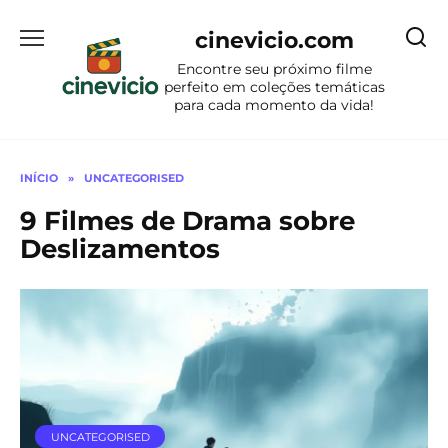
Ir
para
cinevicio.com
o
Encontre seu próximo filme
conteúdo
perfeito em coleções temáticas
para cada momento da vida!
INÍCIO
»
UNCATEGORISED
9 Filmes de Drama sobre
Deslizamentos
UNCATEGORISED