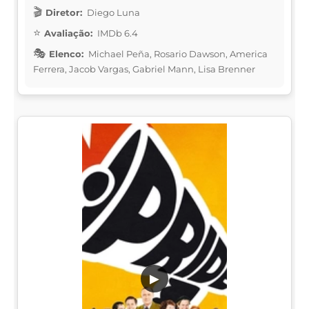
Diretor:
Diego Luna
Avaliação:
IMDb 6.4
Elenco:
Michael Peña, Rosario Dawson, America
Ferrera, Jacob Vargas, Gabriel Mann, Lisa Brenner
▶