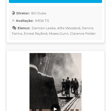
Diretor:
Bill Duke
Avaliação:
IMDb 7.5
Elenco:
Damien Leake, Alfre Woodard, Dennis
Farina, Ernest Rayford, Moses Gunn, Clarence Felder
▶