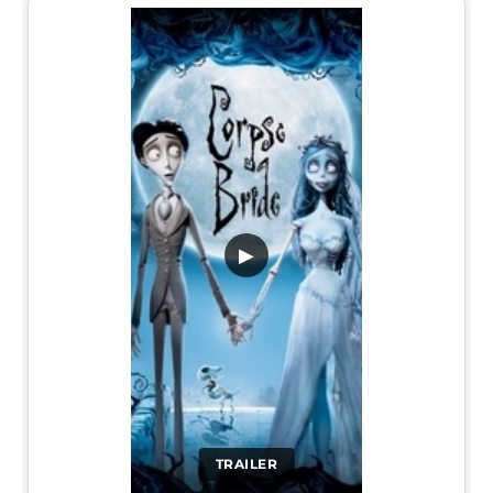
▶
TRAILER