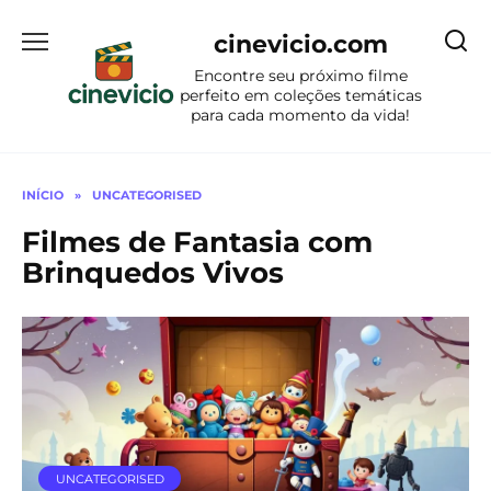
Ir
para
cinevicio.com
o
Encontre seu próximo filme
conteúdo
perfeito em coleções temáticas
para cada momento da vida!
INÍCIO
»
UNCATEGORISED
Filmes de Fantasia com
Brinquedos Vivos
UNCATEGORISED