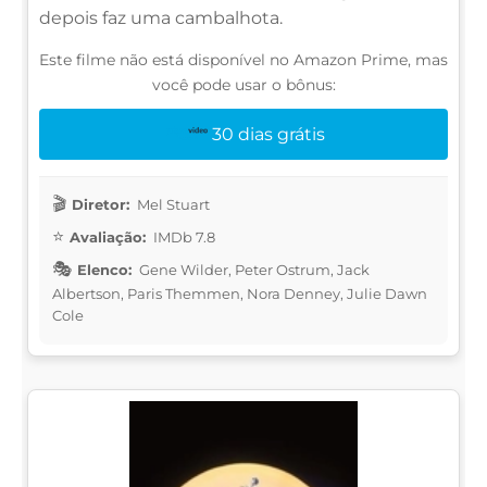
depois faz uma cambalhota.
Este filme não está disponível no Amazon Prime, mas
você pode usar o bônus:
30 dias grátis
Diretor:
Mel Stuart
Avaliação:
IMDb 7.8
Elenco:
Gene Wilder, Peter Ostrum, Jack
Albertson, Paris Themmen, Nora Denney, Julie Dawn
Cole