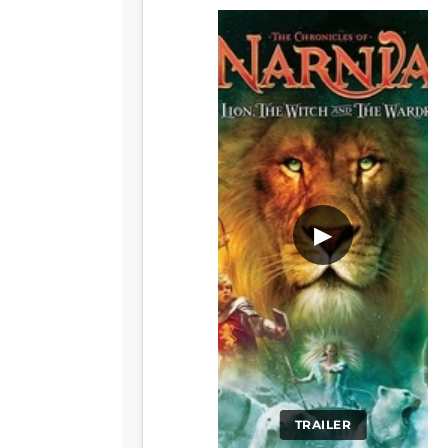
▶
TRAILER