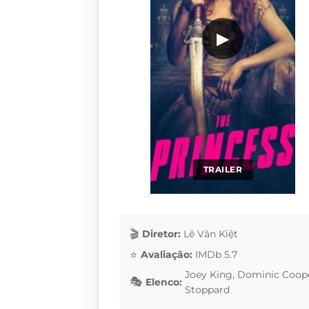
▶
TRAILER
Diretor:
Lê Văn Kiệt
Avaliação:
IMDb 5.7
Joey King, Dominic Coope
Elenco:
Stoppard