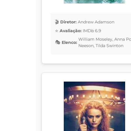
Diretor:
Andrew Adamson
Avaliação:
IMDb 6.9
William Moseley, Anna Po
Elenco:
Neeson, Tilda Swinton