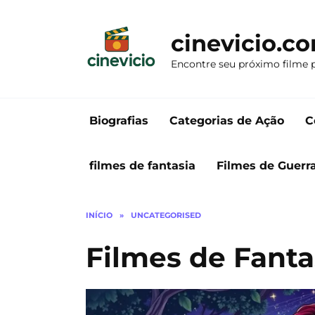
Ir
para
cinevicio.c
o
conteúdo
Encontre seu próximo filme 
Biografias
Categorias de Ação
C
filmes de fantasia
Filmes de Guerr
INÍCIO
»
UNCATEGORISED
Filmes de Fant