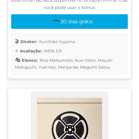
Este filme não está disponível no Amazon Prime, mas
você pode usar o bônus:
30 dias grátis
Diretor:
Kunihiko Yuyama
Avaliação:
IMDb 5.9
Elenco:
Rica Matsumoto, Ikue Otani, Mayuki
Makiguchi, Yuki Kaji, Mariya Ise, Megumi Satou