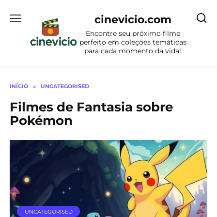
Ir
para
cinevicio.com
o
Encontre seu próximo filme
conteúdo
perfeito em coleções temáticas
para cada momento da vida!
INÍCIO
»
UNCATEGORISED
Filmes de Fantasia sobre
Pokémon
UNCATEGORISED