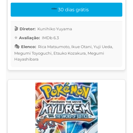
30 dias grátis
Diretor:
Kunihiko Yuyama
Avaliação:
IMDb 6.3
Elenco:
Rica Matsumoto, Ikue Otani, Yuji Ueda,
Megumi Toyoguchi, Etsuko Kozakura, Megumi
Hayashibara