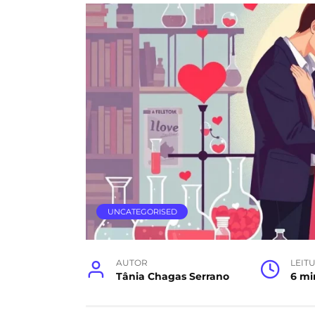
UNCATEGORISED
AUTOR
LEIT
Tânia Chagas Serrano
6 mi