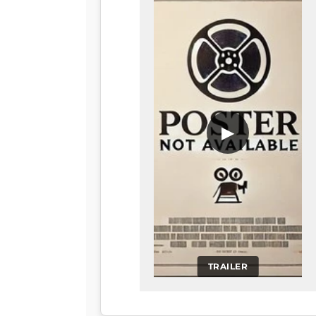
▶
TRAILER