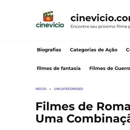
Ir
para
cinevicio.c
o
conteúdo
Encontre seu próximo filme 
Biografias
Categorias de Ação
C
filmes de fantasia
Filmes de Guerr
INÍCIO
»
UNCATEGORISED
Filmes de Roma
Uma Combinaçã