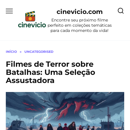
Ir
para
cinevicio.com
o
Encontre seu próximo filme
conteúdo
perfeito em coleções temáticas
para cada momento da vida!
INÍCIO
»
UNCATEGORISED
Filmes de Terror sobre
Batalhas: Uma Seleção
Assustadora