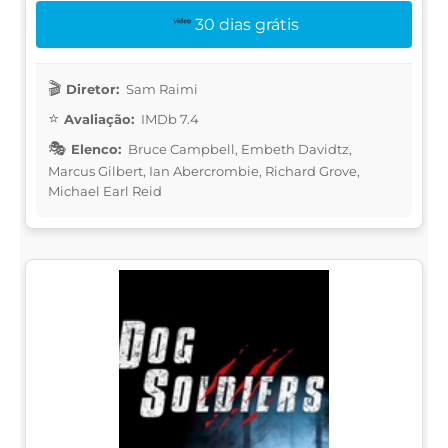
30 dias grátis
Diretor:
Sam Raimi
Avaliação:
IMDb 7.4
Elenco:
Bruce Campbell, Embeth Davidtz,
Marcus Gilbert, Ian Abercrombie, Richard Grove,
Michael Earl Reid