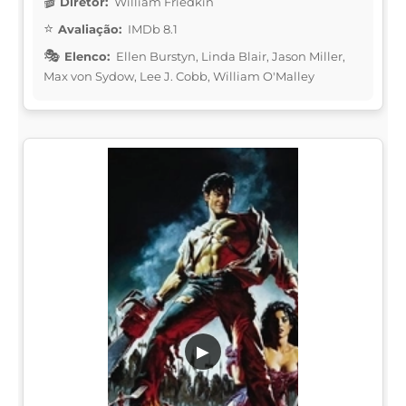
Diretor:
William Friedkin
Avaliação:
IMDb 8.1
Elenco:
Ellen Burstyn, Linda Blair, Jason Miller,
Max von Sydow, Lee J. Cobb, William O'Malley
▶