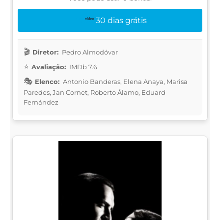
30 dias grátis
Diretor:
Pedro Almodóvar
Avaliação:
IMDb 7.6
Elenco:
Antonio Banderas, Elena Anaya, Marisa
Paredes, Jan Cornet, Roberto Álamo, Eduard
Fernández