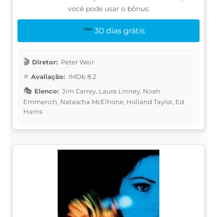
você pode usar o bônus:
30 dias grátis
Diretor:
Peter Weir
Avaliação:
IMDb 8.2
Elenco:
Jim Carrey, Laura Linney, Noah
Emmerich, Natascha McElhone, Holland Taylor, Ed
Harris