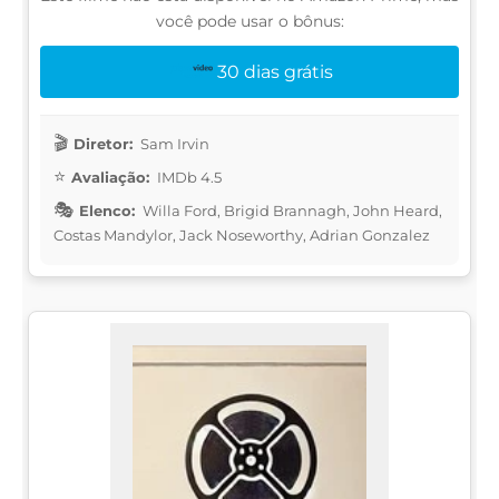
você pode usar o bônus:
30 dias grátis
Diretor:
Sam Irvin
Avaliação:
IMDb 4.5
Elenco:
Willa Ford, Brigid Brannagh, John Heard,
Costas Mandylor, Jack Noseworthy, Adrian Gonzalez