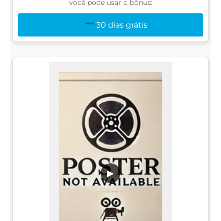
você pode usar o bônus:
30 dias grátis
▶