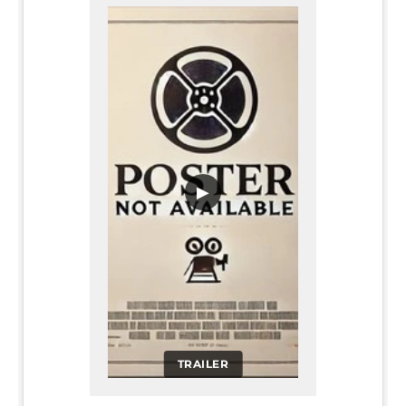
▶
TRAILER