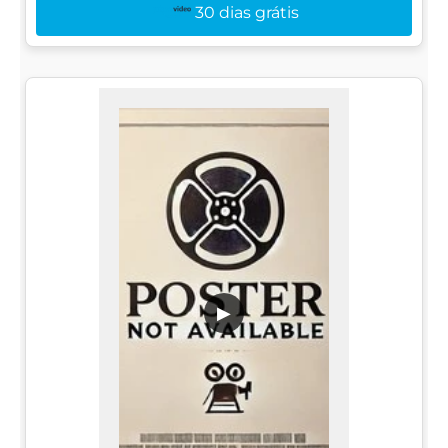
30 dias grátis
▶