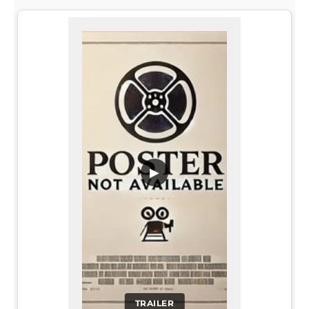
▶
TRAILER