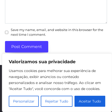
Save my name, email, and website in this browser for the
next time I comment.
Valorizamos sua privacidade
Usamos cookies para melhorar sua experiência de
navegação, exibir anúncios ou conteúdo
Contacte-nos
personalizados e analisar nosso tráfego. Ao clicar em
Política de Cookies
"Aceitar Tudo", você concorda com o uso de cookies.
Política de Privacidade
Divulgação de Afiliação
Personalizar
Rejeitar Tudo
Aceitar Tudo
© 2026 cinevicio.com