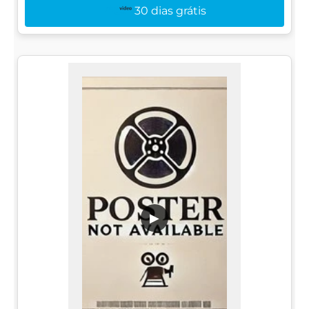
30 dias grátis
▶