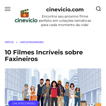
Ir
para
cinevicio.com
o
Encontre seu próximo filme
conteúdo
perfeito em coleções temáticas
para cada momento da vida!
INÍCIO
»
UNCATEGORISED
10 Filmes Incríveis sobre
Faxineiros
UNCATEGORISED