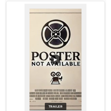
▶
TRAILER