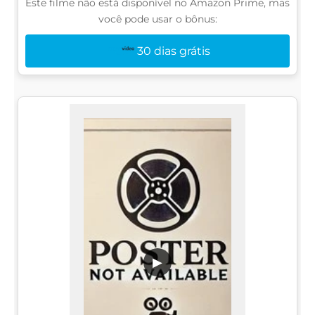
Este filme não está disponível no Amazon Prime, mas
você pode usar o bônus:
30 dias grátis
▶