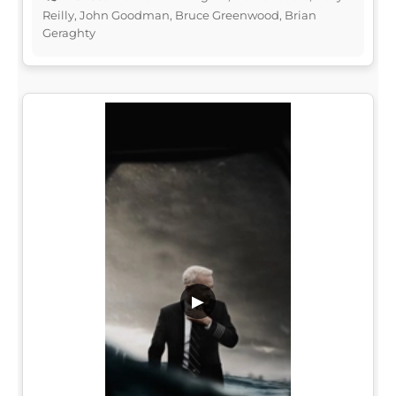
Reilly, John Goodman, Bruce Greenwood, Brian
Geraghty
▶