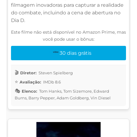
filmagem inovadoras para capturar a realidade
do combate, incluindo a cena de abertura no
Dia D.
Este filme não está disponível no Amazon Prime, mas
você pode usar o bônus:
30 dias grátis
Diretor:
Steven Spielberg
Avaliação:
IMDb 8.6
Elenco:
Tom Hanks, Tom Sizemore, Edward
Burns, Barry Pepper, Adam Goldberg, Vin Diesel