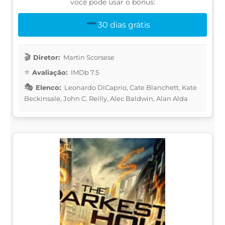
você pode usar o bônus:
30 dias grátis
Diretor:
Martin Scorsese
Avaliação:
IMDb 7.5
Elenco:
Leonardo DiCaprio, Cate Blanchett, Kate
Beckinsale, John C. Reilly, Alec Baldwin, Alan Alda