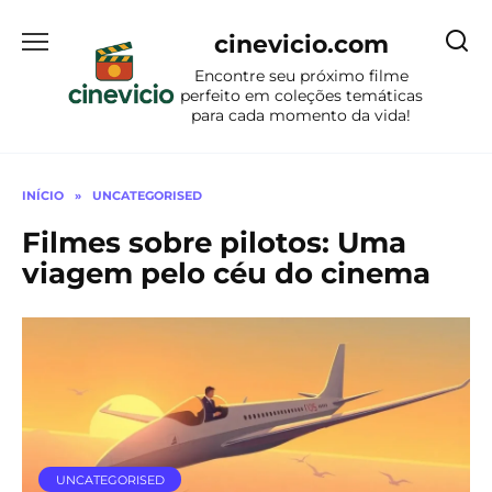
Ir
para
cinevicio.com
o
Encontre seu próximo filme
conteúdo
perfeito em coleções temáticas
para cada momento da vida!
INÍCIO
»
UNCATEGORISED
Filmes sobre pilotos: Uma
viagem pelo céu do cinema
UNCATEGORISED