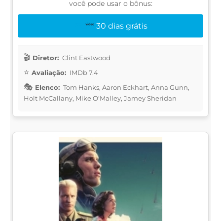
você pode usar o bônus:
30 dias grátis
Diretor:
Clint Eastwood
Avaliação:
IMDb 7.4
Elenco:
Tom Hanks, Aaron Eckhart, Anna Gunn,
Holt McCallany, Mike O'Malley, Jamey Sheridan