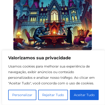
Filmes de Fantasia sobre Famílias
Valorizamos sua privacidade
Desajustadas
Usamos cookies para melhorar sua experiência de
0
160
navegação, exibir anúncios ou conteúdo
personalizados e analisar nosso tráfego. Ao clicar em
"Aceitar Tudo", você concorda com o uso de cookies.
Personalizar
Rejeitar Tudo
Aceitar Tudo