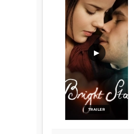
▶
TRAILER