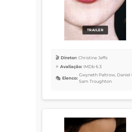
TRAILER
Diretor:
Christine Jeffs
Avaliação:
IMDb 6.3
Gwyneth Paltrow, Daniel C
Elenco:
Sam Troughton