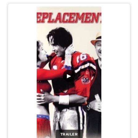
▶
TRAILER