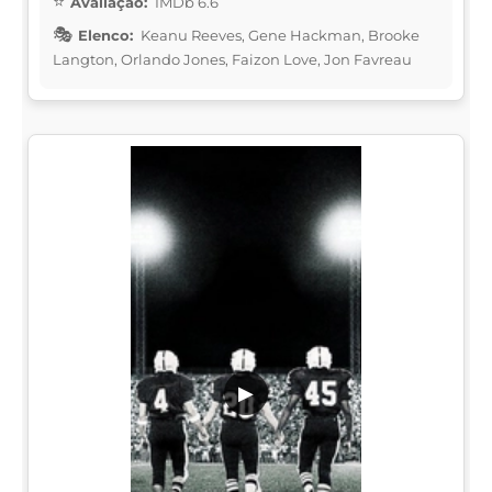
Avaliação:
IMDb 6.6
Elenco:
Keanu Reeves, Gene Hackman, Brooke
Langton, Orlando Jones, Faizon Love, Jon Favreau
▶