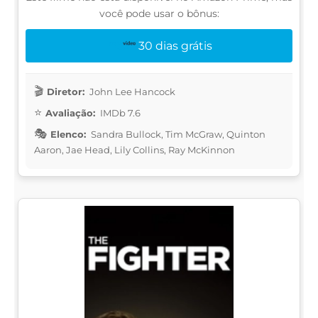
você pode usar o bônus:
30 dias grátis
Diretor:
John Lee Hancock
Avaliação:
IMDb 7.6
Elenco:
Sandra Bullock, Tim McGraw, Quinton
Aaron, Jae Head, Lily Collins, Ray McKinnon