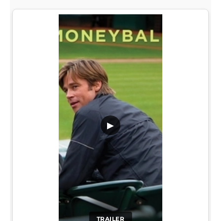
▶
TRAILER