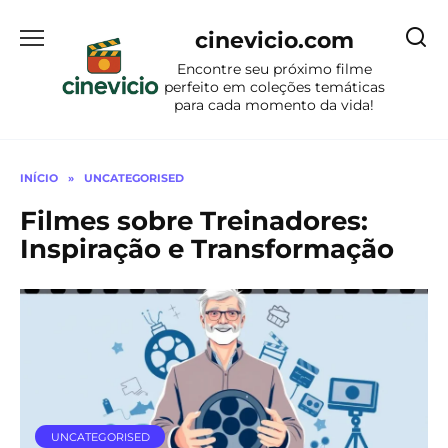
Ir
para
cinevicio.com
o
Encontre seu próximo filme
conteúdo
perfeito em coleções temáticas
para cada momento da vida!
INÍCIO
»
UNCATEGORISED
Filmes sobre Treinadores:
Inspiração e Transformação
UNCATEGORISED