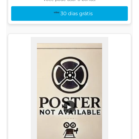
30 dias grátis
▶