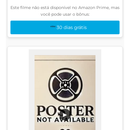
Este filme não está disponível no Amazon Prime, mas
você pode usar o bônus:
30 dias grátis
▶