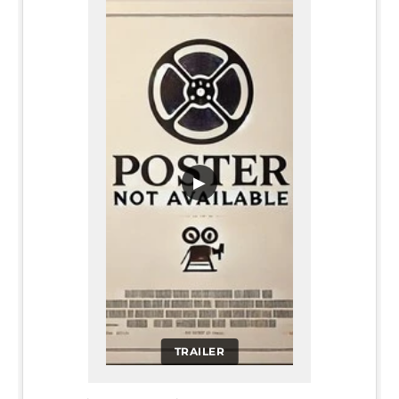
▶
TRAILER