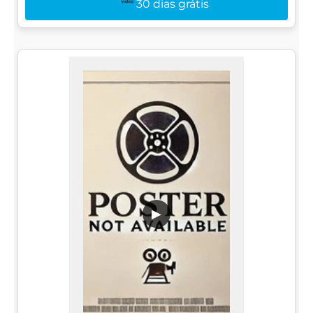
30 dias grátis
▶